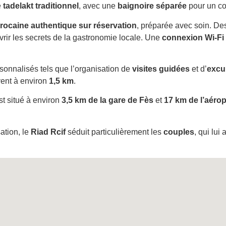
e
tadelakt traditionnel
, avec une
baignoire séparée
pour un con
rocaine authentique sur réservation
, préparée avec soin. D
rir les secrets de la gastronomie locale. Une
connexion Wi-Fi 
sonnalisés tels que l’organisation de
visites guidées
et d’
excu
vent à environ
1,5 km
.
st situé à environ
3,5 km de la gare de Fès
et
17 km de l’aérop
ation, le
Riad Rcif
séduit particulièrement les
couples
, qui lui