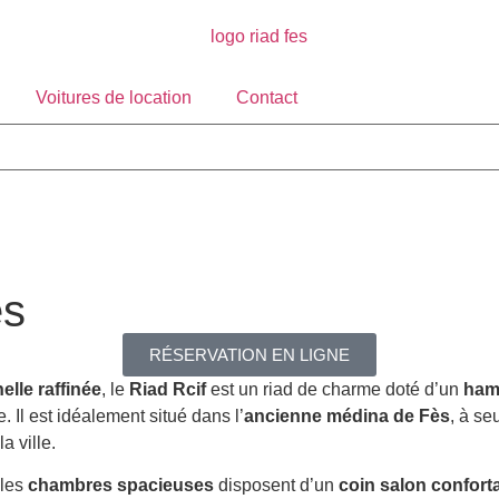
Voitures de location
Contact
es
RÉSERVATION EN LIGNE
elle raffinée
, le
Riad Rcif
est un riad de charme doté d’un
ha
 Il est idéalement situé dans l’
ancienne médina de Fès
, à s
 ville.
 les
chambres spacieuses
disposent d’un
coin salon confort