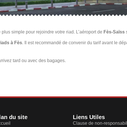
 plus simple pour rejoindre votre riad. L’aéroport de
Fès-Saïss
s
riads à Fès
. Il est recommandé de convenir du tarif avant le dép
arrivez tard ou avec des bagages.
lan du site
Liens Utiles
cueil
Clause de non-responsabil