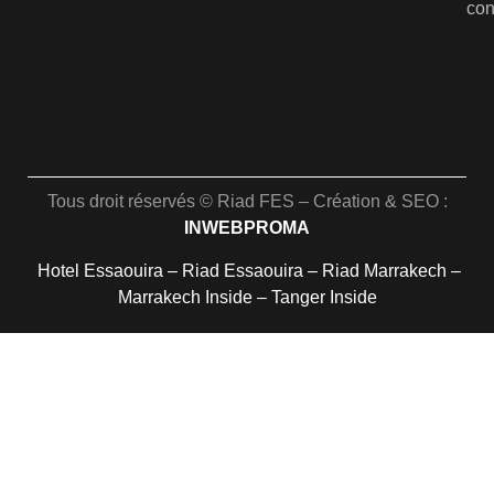
con
Tous droit réservés © Riad FES – Création & SEO :
INWEBPROMA
Hotel Essaouira
–
Riad Essaouira
–
Riad Marrakech
–
Marrakech Inside
–
Tanger Inside